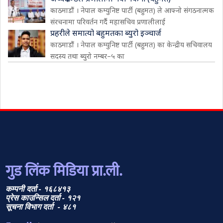
काठमाडौं । नेपाल कम्युनिष्ट पार्टी (बहुमत) ले आफ्नो संगठनात्मक
संरचनामा परिवर्तन गर्दै महासचिव प्रणालीलाई
प्रहरीले समात्यो बहुमतका ब्युरो इञ्चार्ज
काठमाडौं । नेपाल कम्युनिष्ट पार्टी (बहुमत) का केन्द्रीय सचिवालय
सदस्य तथा ब्युरो नम्बर–५ का
गुड लिंक मिडिया प्रा.ली.
कम्पनी दर्ता - १६८४१३
प्रेस काउन्सिल दर्ता - १२१
सूचना विभाग दर्ता - ४८१