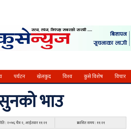
्य
पर्यटन
खेलकुद
विश्व
कुसे विशेष
विचार
 सुनको भाउ
 मिति : २०७६ चैत्र २, आईतवार ११:२१
प्रकासित समय : ११:२१