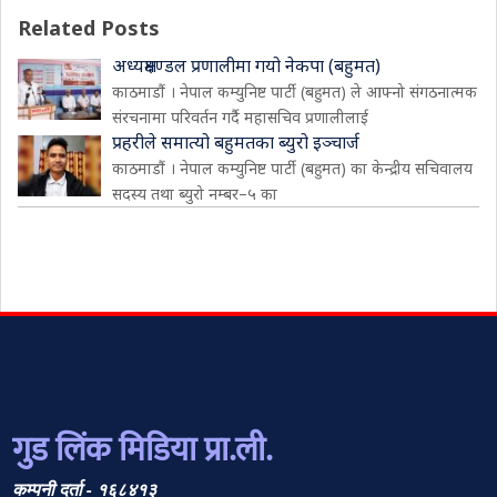
Related Posts
अध्यक्षमण्डल प्रणालीमा गयो नेकपा (बहुमत)
काठमाडौं । नेपाल कम्युनिष्ट पार्टी (बहुमत) ले आफ्नो संगठनात्मक
संरचनामा परिवर्तन गर्दै महासचिव प्रणालीलाई
प्रहरीले समात्यो बहुमतका ब्युरो इञ्चार्ज
काठमाडौं । नेपाल कम्युनिष्ट पार्टी (बहुमत) का केन्द्रीय सचिवालय
सदस्य तथा ब्युरो नम्बर–५ का
गुड लिंक मिडिया प्रा.ली.
कम्पनी दर्ता - १६८४१३