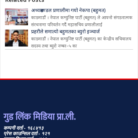
अध्यक्षमण्डल प्रणालीमा गयो नेकपा (बहुमत)
काठमाडौं । नेपाल कम्युनिष्ट पार्टी (बहुमत) ले आफ्नो संगठनात्मक
संरचनामा परिवर्तन गर्दै महासचिव प्रणालीलाई
प्रहरीले समात्यो बहुमतका ब्युरो इञ्चार्ज
काठमाडौं । नेपाल कम्युनिष्ट पार्टी (बहुमत) का केन्द्रीय सचिवालय
सदस्य तथा ब्युरो नम्बर–५ का
गुड लिंक मिडिया प्रा.ली.
कम्पनी दर्ता - १६८४१३
प्रेस काउन्सिल दर्ता - १२१