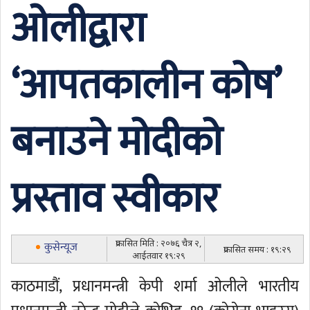
ओलीद्वारा
‘आपतकालीन कोष’
बनाउने मोदीको
प्रस्ताव स्वीकार
प्रकासित मिति : २०७६ चैत्र २,
कुसेन्यूज
प्रकासित समय : १९:२९
आईतवार १९:२९
काठमाडौं, प्रधानमन्त्री केपी शर्मा ओलीले भारतीय