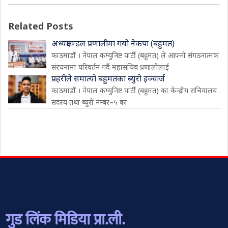
Related Posts
अध्यक्षमण्डल प्रणालीमा गयो नेकपा (बहुमत)
काठमाडौं । नेपाल कम्युनिष्ट पार्टी (बहुमत) ले आफ्नो संगठनात्मक
संरचनामा परिवर्तन गर्दै महासचिव प्रणालीलाई
प्रहरीले समात्यो बहुमतका ब्युरो इञ्चार्ज
काठमाडौं । नेपाल कम्युनिष्ट पार्टी (बहुमत) का केन्द्रीय सचिवालय
सदस्य तथा ब्युरो नम्बर–५ का
गुड लिंक मिडिया प्रा.ली.