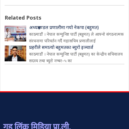
Related Posts
अध्यक्षमण्डल प्रणालीमा गयो नेकपा (बहुमत)
काठमाडौं । नेपाल कम्युनिष्ट पार्टी (बहुमत) ले आफ्नो संगठनात्मक
संरचनामा परिवर्तन गर्दै महासचिव प्रणालीलाई
प्रहरीले समात्यो बहुमतका ब्युरो इञ्चार्ज
काठमाडौं । नेपाल कम्युनिष्ट पार्टी (बहुमत) का केन्द्रीय सचिवालय
सदस्य तथा ब्युरो नम्बर–५ का
गुड लिंक मिडिया प्रा.ली.