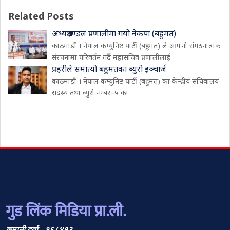
Related Posts
अध्यक्षमण्डल प्रणालीमा गयो नेकपा (बहुमत)
काठमाडौं । नेपाल कम्युनिष्ट पार्टी (बहुमत) ले आफ्नो संगठनात्मक
संरचनामा परिवर्तन गर्दै महासचिव प्रणालीलाई
प्रहरीले समात्यो बहुमतका ब्युरो इञ्चार्ज
काठमाडौं । नेपाल कम्युनिष्ट पार्टी (बहुमत) का केन्द्रीय सचिवालय
सदस्य तथा ब्युरो नम्बर–५ का
गुड लिंक मिडिया प्रा.ली.
कम्पनी दर्ता - १६८४१३