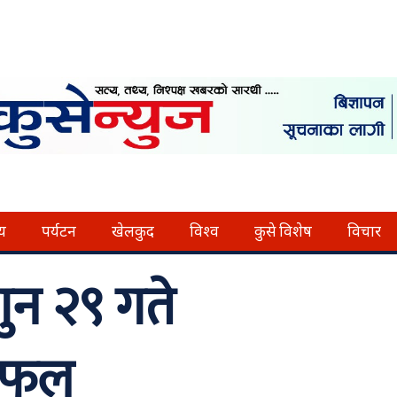
्य
पर्यटन
खेलकुद
विश्व
कुसे विशेष
विचार
न २९ गते
शिफल