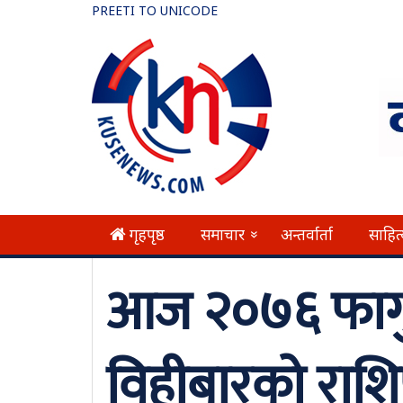
PREETI TO UNICODE
गृहपृष्ठ
समाचार
अन्तर्वार्ता
साहित
»
आज २०७६ फागु
विहीबारको रा