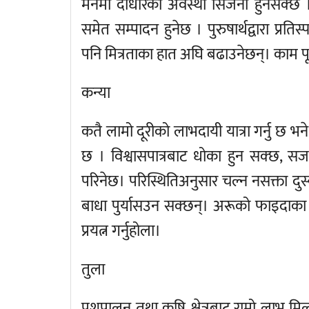
मनमा दोधारको अवस्था सिर्जना हुनसक्छ 
समेत सम्पादन हुनेछ । पुरुषार्थद्वारा प्रति
पनि मित्रताका हात अघि बढाउनेछन्। काम 
कन्या
कतै लामो दूरीको लाभदायी यात्रा गर्नु छ भन
छ । विश्वासपात्रबाट धोका हुन सक्छ, सज
परिनेछ। परिस्थितिअनुसार चल्न नसक्ता दुस्ख
बाधा पुर्यासउन सक्छन्। अरूको फाइदाका
प्रयत्न गर्नुहोला।
तुला
पशुपालन तथा कृषि क्षेत्रबाट राम्रो लाभ मिल्