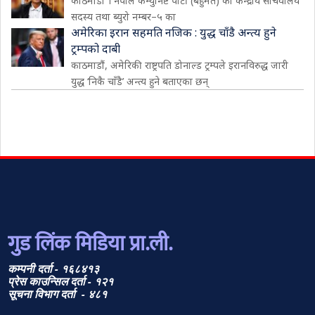
काठमाडौं । नेपाल कम्युनिष्ट पार्टी (बहुमत) का केन्द्रीय सचिवालय
सदस्य तथा ब्युरो नम्बर–५ का
अमेरिका इरान सहमति नजिक : युद्ध चाँडै अन्त्य हुने
ट्रम्पको दाबी
काठमाडौं, अमेरिकी राष्ट्रपति डोनाल्ड ट्रम्पले इरानविरुद्ध जारी
युद्ध ‘निकै चाँडै’ अन्त्य हुने बताएका छन्
गुड लिंक मिडिया प्रा.ली.
कम्पनी दर्ता - १६८४१३
प्रेस काउन्सिल दर्ता - १२१
सूचना विभाग दर्ता - ४८१