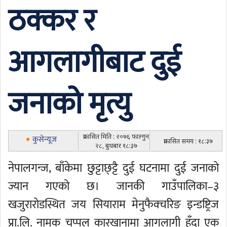
ठक्कर र
आगलागीबाट दुई
जनाको मृत्यु
प्रकासित मिति : २०७६ फाल्गुन
कुसेन्यूज
प्रकासित समय : १८:३७
२८, बुधबार १८:३७
नेपालगन्ज, बाँकेमा छुट्टाछ्ट्टै दुई घटनामा दुई जनाको
ज्यान गएको छ। जानकी गाउँपालिका–३
खजुरारोडस्थित जय सियाराम मेनुफैक्चरिङ इन्डष्ट्रिज
प्रा.लि. नामक चप्पल कारखानामा आगलागी हुँदा एक