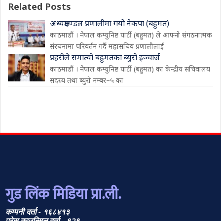
Related Posts
अध्यक्षमण्डल प्रणालीमा गयो नेकपा (बहुमत)
काठमाडौं । नेपाल कम्युनिष्ट पार्टी (बहुमत) ले आफ्नो संगठनात्मक
संरचनामा परिवर्तन गर्दै महासचिव प्रणालीलाई
प्रहरीले समात्यो बहुमतका ब्युरो इञ्चार्ज
काठमाडौं । नेपाल कम्युनिष्ट पार्टी (बहुमत) का केन्द्रीय सचिवालय
सदस्य तथा ब्युरो नम्बर–५ का
गुड लिंक मिडिया प्रा.ली.
कम्पनी दर्ता - १६८४१३
प्रेस काउन्सिल दर्ता - १२१