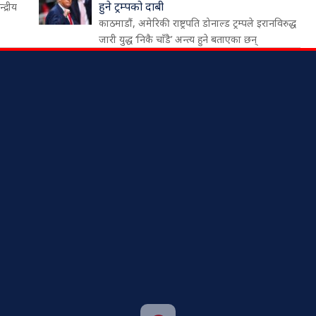
हुने ट्रम्पको दाबी
द्रीय
काठमाडौं, अमेरिकी राष्ट्रपति डोनाल्ड ट्रम्पले इरानविरुद्ध
जारी युद्ध ‘निकै चाँडै’ अन्त्य हुने बताएका छन्