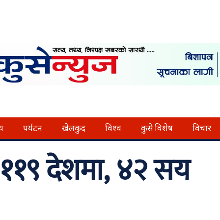
्य
पर्यटन
खेलकुद
विश्व
कुसे विशेष
विचार
 ११९ देशमा, ४२ सय