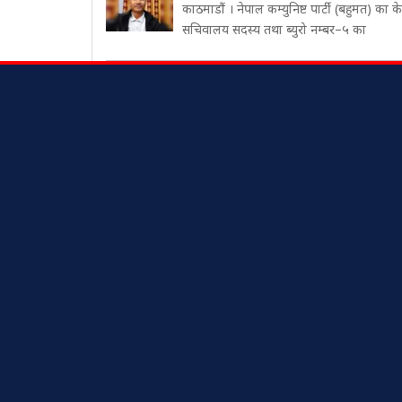
काठमाडौं । नेपाल कम्युनिष्ट पार्टी (बहुमत) का केन्
सचिवालय सदस्य तथा ब्युरो नम्बर–५ का