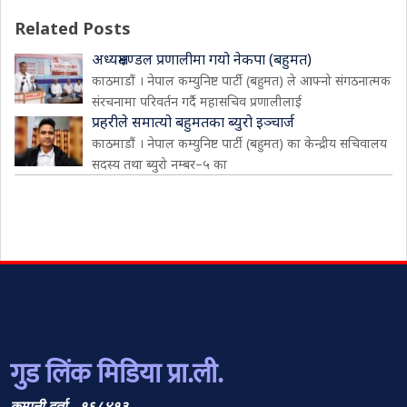
Related Posts
अध्यक्षमण्डल प्रणालीमा गयो नेकपा (बहुमत)
काठमाडौं । नेपाल कम्युनिष्ट पार्टी (बहुमत) ले आफ्नो संगठनात्मक
संरचनामा परिवर्तन गर्दै महासचिव प्रणालीलाई
प्रहरीले समात्यो बहुमतका ब्युरो इञ्चार्ज
काठमाडौं । नेपाल कम्युनिष्ट पार्टी (बहुमत) का केन्द्रीय सचिवालय
सदस्य तथा ब्युरो नम्बर–५ का
गुड लिंक मिडिया प्रा.ली.
कम्पनी दर्ता - १६८४१३