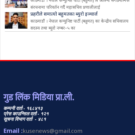
काठमाडौं । नेपाल कम्युनिष्ट पार्टी (बहुमत) ले आफ्नो संगठनात्मक
संरचनामा परिवर्तन गर्दै महासचिव प्रणालीलाई
प्रहरीले समात्यो बहुमतका ब्युरो इञ्चार्ज
काठमाडौं । नेपाल कम्युनिष्ट पार्टी (बहुमत) का केन्द्रीय सचिवालय
सदस्य तथा ब्युरो नम्बर–५ का
गुड लिंक मिडिया प्रा.ली.
कम्पनी दर्ता - १६८४१३
प्रेस काउन्सिल दर्ता - १२१
सूचना विभाग दर्ता - ४८१
Email :
kusenews@gmail.com