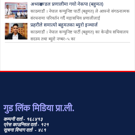
अध्यक्षमण्डल प्रणालीमा गयो नेकपा (बहुमत)
काठमाडौं । नेपाल कम्युनिष्ट पार्टी (बहुमत) ले आफ्नो संगठनात्मक
संरचनामा परिवर्तन गर्दै महासचिव प्रणालीलाई
प्रहरीले समात्यो बहुमतका ब्युरो इञ्चार्ज
काठमाडौं । नेपाल कम्युनिष्ट पार्टी (बहुमत) का केन्द्रीय सचिवालय
सदस्य तथा ब्युरो नम्बर–५ का
गुड लिंक मिडिया प्रा.ली.
कम्पनी दर्ता - १६८४१३
प्रेस काउन्सिल दर्ता - १२१
सूचना विभाग दर्ता - ४८१