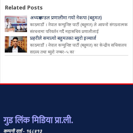
Related Posts
अध्यक्षमण्डल प्रणालीमा गयो नेकपा (बहुमत)
काठमाडौं । नेपाल कम्युनिष्ट पार्टी (बहुमत) ले आफ्नो संगठनात्मक
संरचनामा परिवर्तन गर्दै महासचिव प्रणालीलाई
प्रहरीले समात्यो बहुमतका ब्युरो इञ्चार्ज
काठमाडौं । नेपाल कम्युनिष्ट पार्टी (बहुमत) का केन्द्रीय सचिवालय
सदस्य तथा ब्युरो नम्बर–५ का
गुड लिंक मिडिया प्रा.ली.
कम्पनी दर्ता - १६८४१३