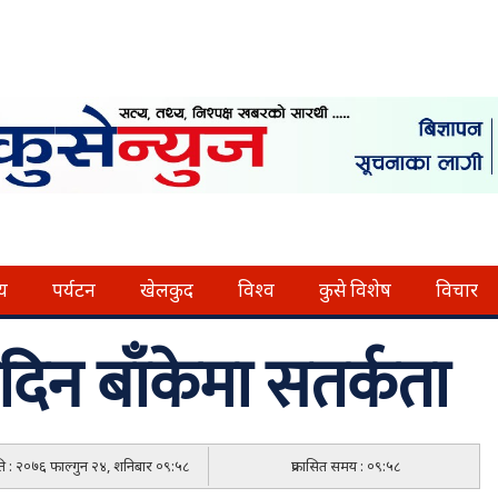
्य
पर्यटन
खेलकुद
विश्व
कुसे विशेष
विचार
नदिन बाँकेमा सतर्कता
िति : २०७६ फाल्गुन २४, शनिबार ०९:५८
प्रकासित समय : ०९:५८