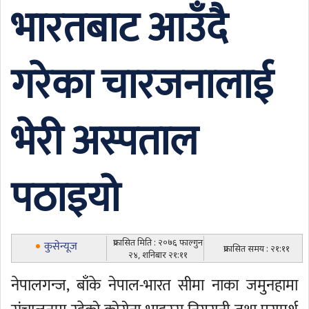
भारतबाट आउँदै
गरेका चारजनालाई
भेरी अस्पताल
पठाइयो
प्रकासित मिति : २०७६ फाल्गुन
कुसेन्यूज
प्रकासित समय : २१:११
२४, शनिबार २१:११
नेपालगन्ज, बाँके नेपाल-भारत सीमा नाका जमुनहामा