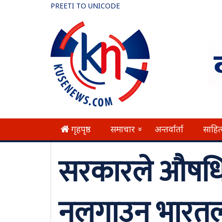
PREETI TO UNICODE
गृहपृष्ठ
समाचार
अन्तर्वार्ता
साहित
»
सरकारले औषधि 
नलगाउन भारतला