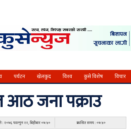
्य
पर्यटन
खेलकुद
विश्व
कुसे विशेष
विचार
 आठ जना पक्राउ
िति : २०७६ फाल्गुन २२, बिहीबार ०७:४०
प्रकासित समय : ०७:४०