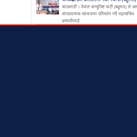
काठमाडौं । नेपाल कम्युनिष्ट पार्टी (बहुमत) ले आ
संगठनात्मक संरचनामा परिवर्तन गर्दै महासचिव
प्रणालीलाई