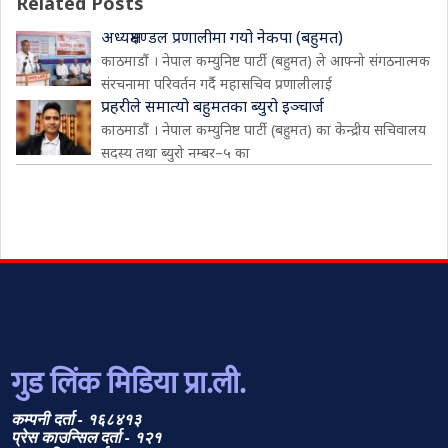
Related Posts
अध्यक्षमण्डल प्रणालीमा गयो नेकपा (बहुमत)
काठमाडौं । नेपाल कम्युनिष्ट पार्टी (बहुमत) ले आफ्नो संगठनात्मक
संरचनामा परिवर्तन गर्दै महासचिव प्रणालीलाई
प्रहरीले समात्यो बहुमतका ब्युरो इञ्चार्ज
काठमाडौं । नेपाल कम्युनिष्ट पार्टी (बहुमत) का केन्द्रीय सचिवालय
सदस्य तथा ब्युरो नम्बर–५ का
गुड लिंक मिडिया प्रा.ली.
कम्पनी दर्ता - १६८४१३
प्रेस काउन्सिल दर्ता - १२१