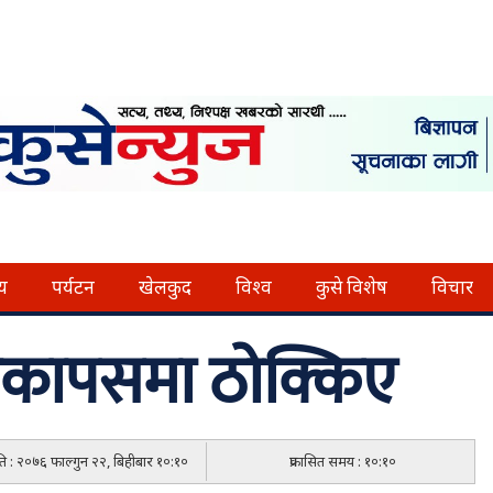
्य
पर्यटन
खेलकुद
विश्व
कुसे विशेष
विचार
एकापसमा ठोक्किए
िति : २०७६ फाल्गुन २२, बिहीबार १०:१०
प्रकासित समय : १०:१०