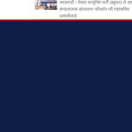
काठमाडौं । नेपाल कम्युनिष्ट पार्टी (बहुमत) ले आ
संगठनात्मक संरचनामा परिवर्तन गर्दै महासचिव
प्रणालीलाई