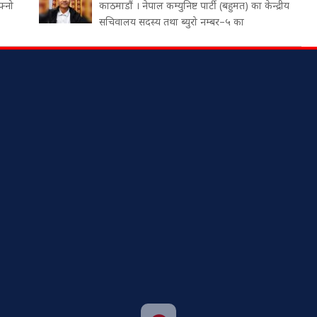
फ्नो
काठमाडौं । नेपाल कम्युनिष्ट पार्टी (बहुमत) का केन्द्रीय
सचिवालय सदस्य तथा ब्युरो नम्बर–५ का