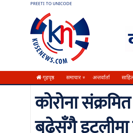
PREETI TO UNICODE
गृहपृष्ठ
समाचार
अन्तर्वार्ता
साहित
»
कोरोना संक्रमित
बढेसँगै इटलीमा