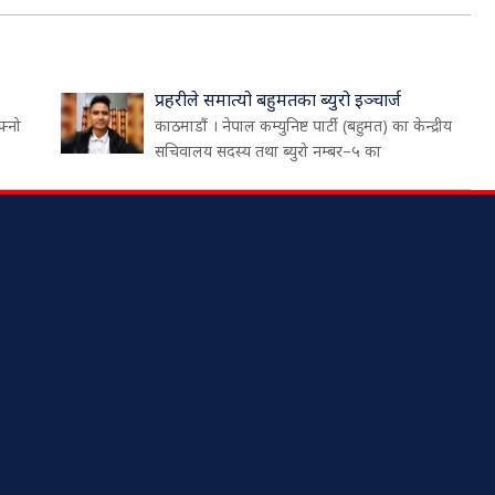
प्रहरीले समात्यो बहुमतका ब्युरो इञ्चार्ज
फ्नो
काठमाडौं । नेपाल कम्युनिष्ट पार्टी (बहुमत) का केन्द्रीय
सचिवालय सदस्य तथा ब्युरो नम्बर–५ का