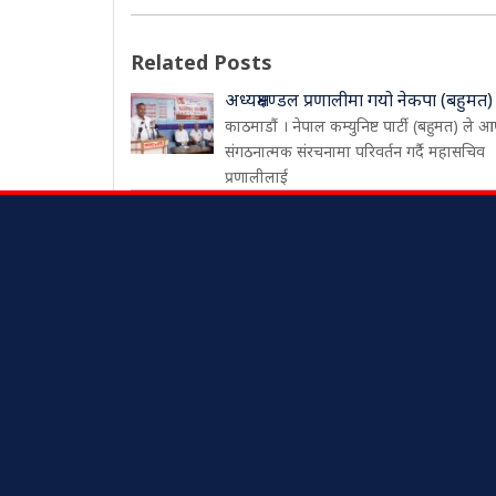
Related Posts
अध्यक्षमण्डल प्रणालीमा गयो नेकपा (बहुमत)
काठमाडौं । नेपाल कम्युनिष्ट पार्टी (बहुमत) ले आ
संगठनात्मक संरचनामा परिवर्तन गर्दै महासचिव
प्रणालीलाई