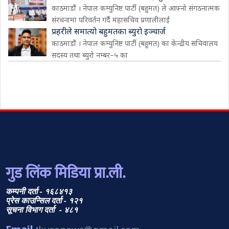
काठमाडौं । नेपाल कम्युनिष्ट पार्टी (बहुमत) ले आफ्नो संगठनात्मक
संरचनामा परिवर्तन गर्दै महासचिव प्रणालीलाई
प्रहरीले समात्यो बहुमतका ब्युरो इञ्चार्ज
काठमाडौं । नेपाल कम्युनिष्ट पार्टी (बहुमत) का केन्द्रीय सचिवालय
सदस्य तथा ब्युरो नम्बर–५ का
गुड लिंक मिडिया प्रा.ली.
कम्पनी दर्ता - १६८४१३
प्रेस काउन्सिल दर्ता - १२१
सूचना विभाग दर्ता - ४८१