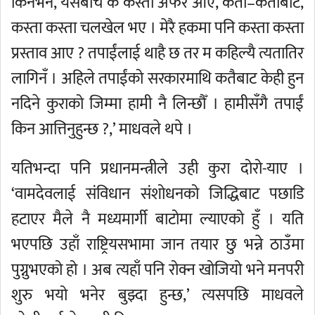
किनभने, यसबीच के कस्ता अफर आए, कता–कताबाट,
कस्ता कस्ता चलखेल भए । मेरै हकमा पनि कस्ता कस्ता
प्रस्ताव आए ? तपाईंलाई थाहै छ तर म कहिल्यै त्यतातिर
लागिनँ । अहिले तपाईंको सरकारमाथि कतैबाट केही हुन
नदिने कुराको जिम्मा हामी नै लिन्छौँ । हामीसँगै तपाईं
किन आत्तिनुहुन्छ ?,’ माधवले थपे ।
यतिभन्दा पनि प्रधानमन्त्रीले उही कुरा दोरो-याए ।
‘वामदेवलाई संविधान संशोधनको जिद्धिबाट पछाडि
हटाएर मैले नै मध्यमार्गी बाटोमा ल्याएको हुँ । यति
भएपछि उहाँ राष्ट्रियसभामा जान तयार छु भन्ने ठाउँमा
पुग्नुभएको हो । अब त्यहाँ पनि रोक्न खोजियो भने मनपरी
शुरु भयो भनेर बुझ्दा हुन्छ,’ त्यसपछि माधवले