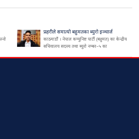
प्रहरीले समात्यो बहुमतका ब्युरो इञ्चार्ज
फ्नो
काठमाडौं । नेपाल कम्युनिष्ट पार्टी (बहुमत) का केन्द्रीय
सचिवालय सदस्य तथा ब्युरो नम्बर–५ का