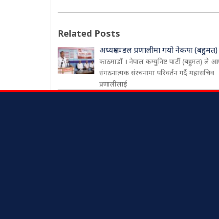
Related Posts
अध्यक्षमण्डल प्रणालीमा गयो नेकपा (बहुमत)
काठमाडौं । नेपाल कम्युनिष्ट पार्टी (बहुमत) ले आ
संगठनात्मक संरचनामा परिवर्तन गर्दै महासचिव
प्रणालीलाई