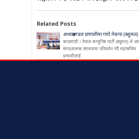
Related Posts
अध्यक्षमण्डल प्रणालीमा गयो नेकपा (बहुमत)
काठमाडौं । नेपाल कम्युनिष्ट पार्टी (बहुमत) ले आ
संगठनात्मक संरचनामा परिवर्तन गर्दै महासचिव
प्रणालीलाई