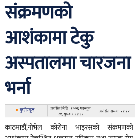
संक्रमणको
आशंकामा टेकु
अस्पतालमा चारजना
भर्ना
प्रकासित मिति : २०७६ फाल्गुन
कुसेन्यूज
प्रकासित समय : २१:२२
२१, बुधबार २१:२२
काठमाडौं,नोभेल कोरोना भाइरसको संक्रमणको