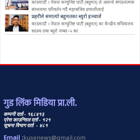
काठमाडौं । नेपाल कम्युनिष्ट पार्टी (बहुमत) ले आफ्नो संगठनात्मक
संरचनामा परिवर्तन गर्दै महासचिव प्रणालीलाई
प्रहरीले समात्यो बहुमतका ब्युरो इञ्चार्ज
काठमाडौं । नेपाल कम्युनिष्ट पार्टी (बहुमत) का केन्द्रीय सचिवालय
सदस्य तथा ब्युरो नम्बर–५ का
गुड लिंक मिडिया प्रा.ली.
कम्पनी दर्ता - १६८४१३
प्रेस काउन्सिल दर्ता - १२१
सूचना विभाग दर्ता - ४८१
Email :
kusenews@gmail.com