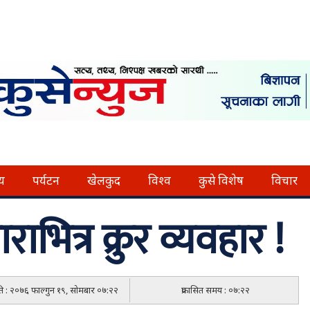
्य
पर्यटन
खेलकुद
विश्व
कुसे विशेष
विचार
राभित्र क्रुर व्यवहार !
िति : २०७६ फाल्गुन १९, सोमबार ०७:२२
प्रकासित समय : ०७:२२