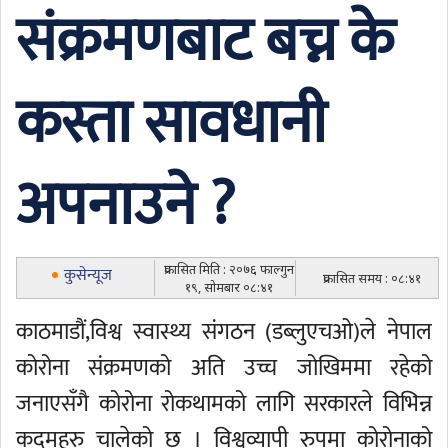
संक्रमणबाट बच्न के
कस्ता सावधानी
अपनाउने ?
प्रकासित मिति : २०७६ फाल्गुन
कुसेन्यूज
प्रकासित समय : ०८:४१
१९, सोमबार ०८:४१
काठमाडौं,विश्व स्वास्थ्य संगठन (डब्लुएचओ)ले नेपाल
कोरोना संक्रमणको अति उच्च जोखिममा रहेको
जनाएसँगै कोरोना रोकथामको लागि सरकारले विभिन्न
कदमहरु चालेको छ । विश्वव्यापी रुपमा कोरोनाको