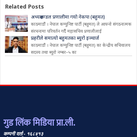
Related Posts
अध्यक्षमण्डल प्रणालीमा गयो नेकपा (बहुमत)
काठमाडौं । नेपाल कम्युनिष्ट पार्टी (बहुमत) ले आफ्नो संगठनात्मक
संरचनामा परिवर्तन गर्दै महासचिव प्रणालीलाई
प्रहरीले समात्यो बहुमतका ब्युरो इञ्चार्ज
काठमाडौं । नेपाल कम्युनिष्ट पार्टी (बहुमत) का केन्द्रीय सचिवालय
सदस्य तथा ब्युरो नम्बर–५ का
गुड लिंक मिडिया प्रा.ली.
कम्पनी दर्ता - १६८४१३