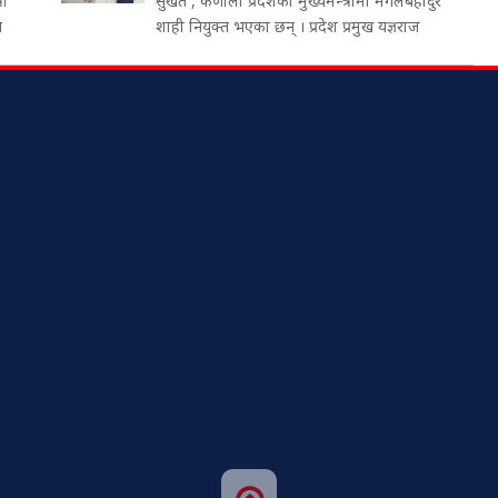
री
सुर्खेत , कर्णाली प्रदेशको मुख्यमन्त्रीमा मंगलबहादुर
थ
शाही नियुक्त भएका छन् । प्रदेश प्रमुख यज्ञराज