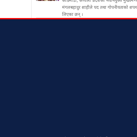
काठमाडौँ, कर्णाली प्रदेशका नवनियुक्त मुख्यमन्त्
मंगलबहादुर शाहीले पद तथा गोपनीयताको शप
लिएका छन् ।