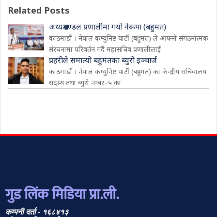
Related Posts
अध्यक्षमण्डल प्रणालीमा गयो नेकपा (बहुमत)
काठमाडौं । नेपाल कम्युनिष्ट पार्टी (बहुमत) ले आफ्नो संगठनात्मक
संरचनामा परिवर्तन गर्दै महासचिव प्रणालीलाई
प्रहरीले समात्यो बहुमतका ब्युरो इञ्चार्ज
काठमाडौं । नेपाल कम्युनिष्ट पार्टी (बहुमत) का केन्द्रीय सचिवालय
सदस्य तथा ब्युरो नम्बर–५ का
गुड लिंक मिडिया प्रा.ली.
कम्पनी दर्ता - १६८४१३