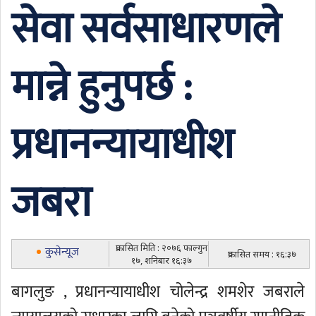
सेवा सर्वसाधारणले
मान्ने हुनुपर्छ :
प्रधानन्यायाधीश
जबरा
प्रकासित मिति : २०७६ फाल्गुन
कुसेन्यूज
प्रकासित समय : १६:३७
१७, शनिबार १६:३७
बागलुङ , प्रधानन्यायाधीश चोलेन्द्र शमशेर जबराले