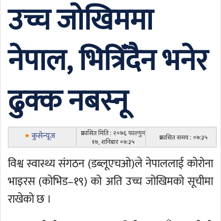
उच्च जोखिममा
नेपाल, भित्रिँदैन भनेर
ढुक्क नबस्नू
प्रकासित मिति : २०७६ फाल्गुन
कुसेन्यूज
प्रकासित समय : ०७:३५
१७, शनिबार ०७:३५
विश्व स्वास्थ्य संगठन (डब्लूएचओ)ले नेपाललाई कोरोना
भाइरस (कोभिड–१९) को अति उच्च जोखिमको सूचीमा
राखेको छ ।