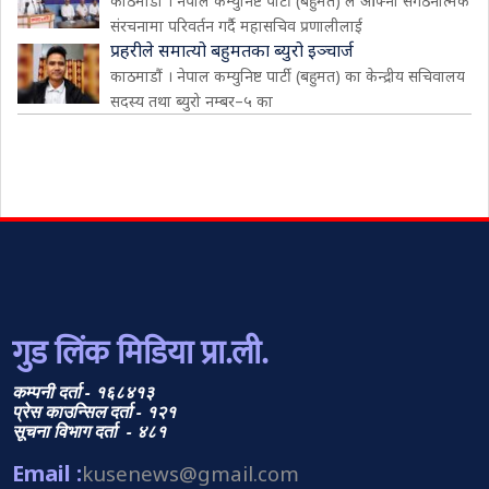
काठमाडौं । नेपाल कम्युनिष्ट पार्टी (बहुमत) ले आफ्नो संगठनात्मक
संरचनामा परिवर्तन गर्दै महासचिव प्रणालीलाई
प्रहरीले समात्यो बहुमतका ब्युरो इञ्चार्ज
काठमाडौं । नेपाल कम्युनिष्ट पार्टी (बहुमत) का केन्द्रीय सचिवालय
सदस्य तथा ब्युरो नम्बर–५ का
गुड लिंक मिडिया प्रा.ली.
कम्पनी दर्ता - १६८४१३
प्रेस काउन्सिल दर्ता - १२१
सूचना विभाग दर्ता - ४८१
Email :
kusenews@gmail.com