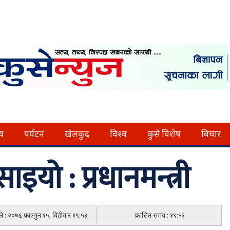
्य
पर्यटन
खेलकुद
विश्व
कुसे विशेष
विचार
इयो : प्रधानमन्त्री
िति : २०७६ फाल्गुन १५, बिहीबार १९:५३
प्रकासित समय : १९:५३