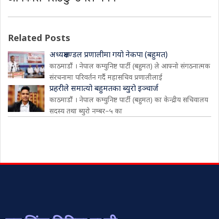
Related Posts
अध्यक्षमण्डल प्रणालीमा गयो नेकपा (बहुमत)
काठमाडौं । नेपाल कम्युनिष्ट पार्टी (बहुमत) ले आफ्नो संगठनात्मक
संरचनामा परिवर्तन गर्दै महासचिव प्रणालीलाई
प्रहरीले समात्यो बहुमतका ब्युरो इञ्चार्ज
काठमाडौं । नेपाल कम्युनिष्ट पार्टी (बहुमत) का केन्द्रीय सचिवालय
सदस्य तथा ब्युरो नम्बर–५ का