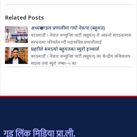
Related Posts
अध्यक्षमण्डल प्रणालीमा गयो नेकपा (बहुमत)
काठमाडौं । नेपाल कम्युनिष्ट पार्टी (बहुमत) ले आफ्नो संगठनात्मक
संरचनामा परिवर्तन गर्दै महासचिव प्रणालीलाई
प्रहरीले समात्यो बहुमतका ब्युरो इञ्चार्ज
काठमाडौं । नेपाल कम्युनिष्ट पार्टी (बहुमत) का केन्द्रीय सचिवालय
सदस्य तथा ब्युरो नम्बर–५ का
गुड लिंक मिडिया प्रा.ली.