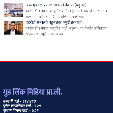
अध्यक्षमण्डल प्रणालीमा गयो नेकपा (बहुमत)
काठमाडौं । नेपाल कम्युनिष्ट पार्टी (बहुमत) ले आफ्नो संगठनात्मक
संरचनामा परिवर्तन गर्दै महासचिव प्रणालीलाई
प्रहरीले समात्यो बहुमतका ब्युरो इञ्चार्ज
काठमाडौं । नेपाल कम्युनिष्ट पार्टी (बहुमत) का केन्द्रीय सचिवालय
सदस्य तथा ब्युरो नम्बर–५ का
गुड लिंक मिडिया प्रा.ली.
कम्पनी दर्ता - १६८४१३
प्रेस काउन्सिल दर्ता - १२१
सूचना विभाग दर्ता - ४८१