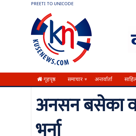
PREETI TO UNICODE
गृहपृष्ठ
समाचार
अन्तर्वार्ता
साहित
»
अनसन बसेका वड
भर्ना