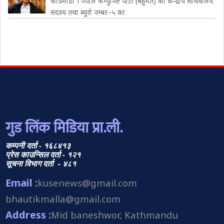
काठमाडौं । नेपाल कम्युनिष्ट पार्टी (बहुमत) का केन्द्रीय सचिवालय
सदस्य तथा ब्युरो नम्बर–५ का
गुड लिंक मिडिया प्रा.ली.
कम्पनी दर्ता - १६८४१३
प्रेस काउन्सिल दर्ता - १२१
सूचना विभाग दर्ता - ४८१
Email :
kusenews@gmail.com
bhautikmalla@gmail.com
Address :
Mid baneshwor, Kathmandu