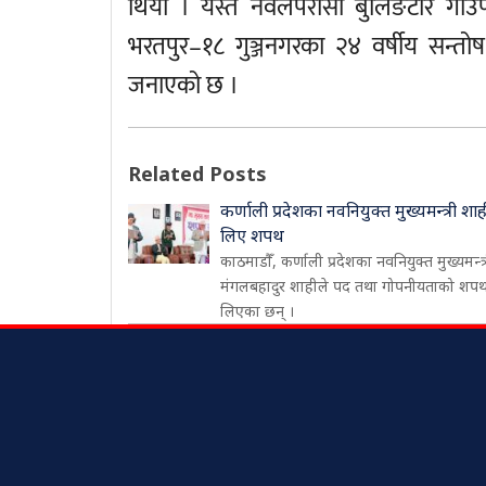
थियो । यस्तै नवलपरासी बुलिङटार गाउ
भरतपुर–१८ गुञ्जनगरका २४ वर्षीय सन्तो
जनाएको छ ।
Related Posts
कर्णाली प्रदेशका नवनियुक्त मुख्यमन्त्री शाह
लिए शपथ
काठमाडौँ, कर्णाली प्रदेशका नवनियुक्त मुख्यमन्त्
मंगलबहादुर शाहीले पद तथा गोपनीयताको शप
लिएका छन् ।