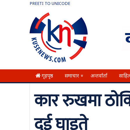
PREETI TO UNICODE
गृहपृष्ठ
समाचार
अन्तर्वार्ता
साहित
»
कार रुखमा ठोक्क
दुई घाइते