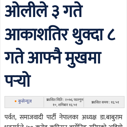
ओलीले ३ गते
आकाशतिर थुक्दा ८
गते आफ्नै मुखमा
पर्‍यो
प्रकासित मिति : २०७६ फाल्गुन
कुसेन्यूज
प्रकासित समय : १६:५१
१०, शनिबार १६:५१
पर्वत, समाजवादी पार्टी नेपालका अध्यक्ष डा.बाबुराम