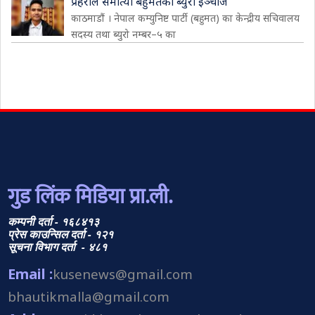
प्रहरीले समात्यो बहुमतका ब्युरो इञ्चार्ज
काठमाडौं । नेपाल कम्युनिष्ट पार्टी (बहुमत) का केन्द्रीय सचिवालय
सदस्य तथा ब्युरो नम्बर–५ का
गुड लिंक मिडिया प्रा.ली.
कम्पनी दर्ता - १६८४१३
प्रेस काउन्सिल दर्ता - १२१
सूचना विभाग दर्ता - ४८१
Email :
kusenews@gmail.com
bhautikmalla@gmail.com