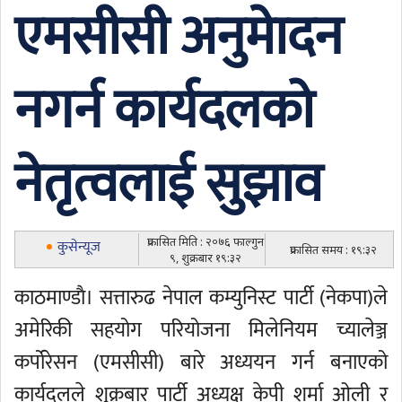
एमसीसी अनुमाेदन
नगर्न कार्यदलको
नेतृत्वलाई सुझाव
प्रकासित मिति : २०७६ फाल्गुन
कुसेन्यूज
प्रकासित समय : १९:३२
९, शुक्रबार १९:३२
काठमाण्डाै। सत्तारुढ नेपाल कम्युनिस्ट पार्टी (नेकपा)ले
अमेरिकी सहयोग परियोजना मिलेनियम च्यालेञ्ज
कर्पोरेसन (एमसीसी) बारे अध्ययन गर्न बनाएको
कार्यदलले शुक्रबार पार्टी अध्यक्ष केपी शर्मा ओली र