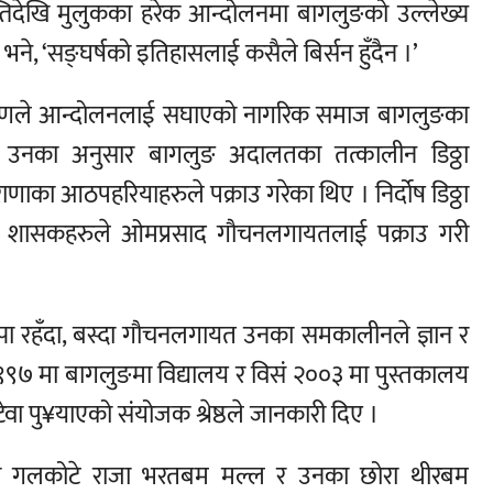
्राप्तिदेखि मुलुकका हरेक आन्दोलनमा बागलुङको उल्लेख्य
 भने, ‘सङ्घर्षको इतिहासलाई कसैले बिर्सन हुँदैन ।’
रणले आन्दोलनलाई सघाएको नागरिक समाज बागलुङका
् । उनका अनुसार बागलुङ अदालतका तत्कालीन डिठ्ठा
ाणाका आठपहरियाहरुले पक्राउ गरेका थिए । निर्दोष डिठ्ठा
राणा शासकहरुले ओमप्रसाद गौचनलगायतलाई पक्राउ गरी
ल्पा रहँदा, बस्दा गौचनलगायत उनका समकालीनले ज्ञान र
१९९७ मा बागलुङमा विद्यालय र विसं २००३ मा पुस्तकालय
ा पु¥याएको संयोजक श्रेष्ठले जानकारी दिए ।
गतका गलकोटे राजा भरतबम मल्ल र उनका छोरा थीरबम