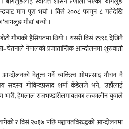
ए । बागलुङलाई स्वायत्त शासन प्रणाली भएको ‘बागलुङ
ेन्द्रबाट माग पूरा भयो । विसं २००८ फागुन ८ गतेदेखि
र ‘बागलुङ गौडा’ बन्यो ।
 छोटी गौडाको हैसियतमा थियो । यसरी विसं १९९६ देखिनै
–चेतनाले नेपालको प्रजातान्त्रिक आन्दोलनमा शुरुवाती
दोलनको नेतृत्व गर्ने व्यक्तित्व ओमप्रसाद गौचन नै
्द्रीय सदस्य गोविन्दप्रसाद शर्मा कँडेलले भने, ‘उहाँलाई
ायण भारी, हेमलाल राजभण्डारीलगायतका तत्कालीन युवाले
ागेको र विसं २०१७ पछि पञ्चायतविरुद्धको आन्दोलनमा