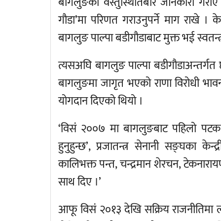
बागलुङको वस्तुस्थितिबारे जानकारी गरा
गौडा’मा परिणत गराउनुपर्ने माग राखे । क
बागलुङ पाल्पा बडीगौडाबाट मुक्त भई स्वतन्त्
त्यसअघि बागलुङ पाल्पा बडीगौडाअन्तर्गत
बागलुङमा जागृत भएको राणा विरोधी भावना
योगदान दिएको थियो ।
‘विसं २००७ मा बागलुङबाट पहिलो पटक आन्
हुनुहुन्छ’, प्रजातन्त्र सेनानी सङ्घका केन
कालिभक्त पन्त, चन्द्रमान शेरचन, टेकनार
साथ दिए ।’
आफू विसं २०१३ देखि सक्रिय राजनीतिमा ल