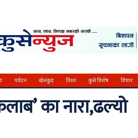
्य
पर्यटन
खेलकुद
विश्व
कुसे विशेष
विचार
कलाब’ का नारा,ढल्यो