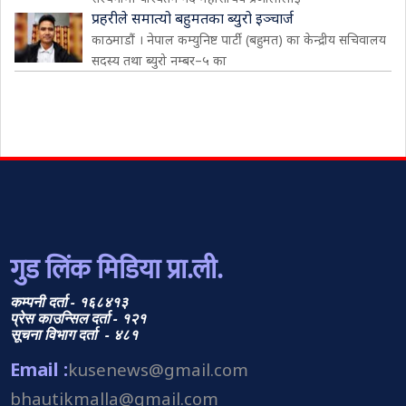
प्रहरीले समात्यो बहुमतका ब्युरो इञ्चार्ज
काठमाडौं । नेपाल कम्युनिष्ट पार्टी (बहुमत) का केन्द्रीय सचिवालय
सदस्य तथा ब्युरो नम्बर–५ का
गुड लिंक मिडिया प्रा.ली.
कम्पनी दर्ता - १६८४१३
प्रेस काउन्सिल दर्ता - १२१
सूचना विभाग दर्ता - ४८१
Email :
kusenews@gmail.com
bhautikmalla@gmail.com