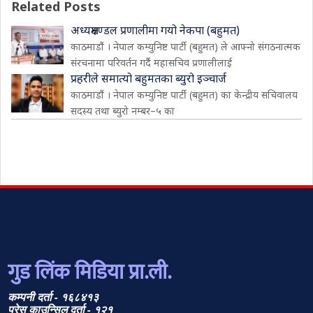
Related Posts
अध्यक्षमण्डल प्रणालीमा गयो नेकपा (बहुमत)
काठमाडौं । नेपाल कम्युनिष्ट पार्टी (बहुमत) ले आफ्नो संगठनात्मक
संरचनामा परिवर्तन गर्दै महासचिव प्रणालीलाई
प्रहरीले समात्यो बहुमतका ब्युरो इञ्चार्ज
काठमाडौं । नेपाल कम्युनिष्ट पार्टी (बहुमत) का केन्द्रीय सचिवालय
सदस्य तथा ब्युरो नम्बर–५ का
गुड लिंक मिडिया प्रा.ली.
कम्पनी दर्ता - १६८४१३
प्रेस काउन्सिल दर्ता - १२१