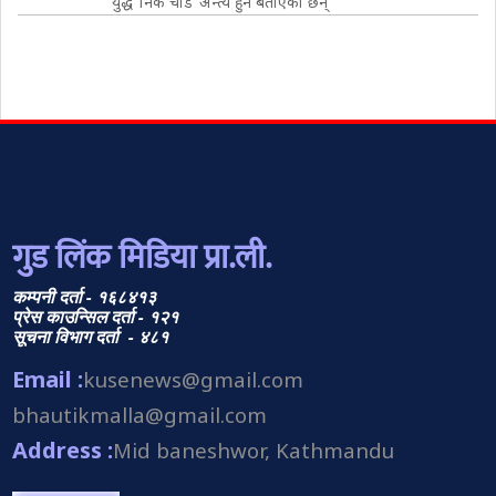
युद्ध ‘निकै चाँडै’ अन्त्य हुने बताएका छन्
गुड लिंक मिडिया प्रा.ली.
कम्पनी दर्ता - १६८४१३
प्रेस काउन्सिल दर्ता - १२१
सूचना विभाग दर्ता - ४८१
Email :
kusenews@gmail.com
bhautikmalla@gmail.com
Address :
Mid baneshwor, Kathmandu