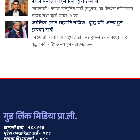
प्रहरीले समात्यो बहुमतका ब्युरो इञ्चार्ज
काठमाडौं । नेपाल कम्युनिष्ट पार्टी (बहुमत) का केन्द्रीय सचिवालय
सदस्य तथा ब्युरो नम्बर–५ का
अमेरिका इरान सहमति नजिक : युद्ध चाँडै अन्त्य हुने
ट्रम्पको दाबी
काठमाडौं, अमेरिकी राष्ट्रपति डोनाल्ड ट्रम्पले इरानविरुद्ध जारी
युद्ध ‘निकै चाँडै’ अन्त्य हुने बताएका छन्
गुड लिंक मिडिया प्रा.ली.
कम्पनी दर्ता - १६८४१३
प्रेस काउन्सिल दर्ता - १२१
सूचना विभाग दर्ता - ४८१