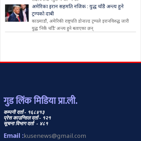
अमेरिका इरान सहमति नजिक : युद्ध चाँडै अन्त्य हुने
ट्रम्पको दाबी
काठमाडौं, अमेरिकी राष्ट्रपति डोनाल्ड ट्रम्पले इरानविरुद्ध जारी
युद्ध ‘निकै चाँडै’ अन्त्य हुने बताएका छन्
गुड लिंक मिडिया प्रा.ली.
कम्पनी दर्ता - १६८४१३
प्रेस काउन्सिल दर्ता - १२१
सूचना विभाग दर्ता - ४८१
Email :
kusenews@gmail.com