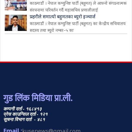
काठमाडौं । नेपाल कम्युनिष्ट पार्टी (बहुमत) ले आफ्नो संगठनात्मक
संरचनामा परिवर्तन गर्दै महासचिव प्रणालीलाई
प्रहरीले समात्यो बहुमतका ब्युरो इञ्चार्ज
काठमाडौं । नेपाल कम्युनिष्ट पार्टी (बहुमत) का केन्द्रीय सचिवालय
सदस्य तथा ब्युरो नम्बर–५ का
गुड लिंक मिडिया प्रा.ली.
कम्पनी दर्ता - १६८४१३
प्रेस काउन्सिल दर्ता - १२१
सूचना विभाग दर्ता - ४८१
Email :
kusenews@gmail.com